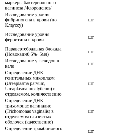
маркеры бактериального
вагиноза /Флороценоз/
Исследование уровня
фибриногена в крови (по
шт
Клауссу)
Исследование уровня
шт
ферритина в крови
Паравертебральная блокада
шт
(Новокаин0,5%- 5мл)
Исследование углеводов в
шт
кале
Определение ДНК
генитальных микоплазм
(Ureaplasma parvum,
шт
Ureaplasma urealyticum) в
отделяемом, количественно
Определение ДНК
трихомонас вагиналис
(Trichomonas vaginalis) в
шт
отделяемом слизистых
оболочек (качественно)
Определение тромбинового
шт