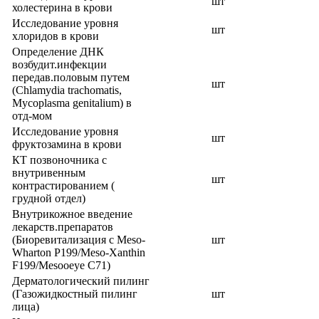
шт
холестерина в крови
Исследование уровня
шт
хлоридов в крови
Определение ДНК
возбудит.инфекции
передав.половым путем
шт
(Chlamydia trachomatis,
Mycoplasma genitalium) в
отд-мом
Исследование уровня
шт
фруктозамина в крови
КТ позвоночника с
внутривенным
шт
контрастированием (
грудной отдел)
Внутрикожное введение
лекарств.препаратов
(Биоревитализация с Meso-
шт
Wharton P199/Meso-Xanthin
F199/Mesooeye C71)
Дерматологический пилинг
(Газожидкостный пилинг
шт
лица)