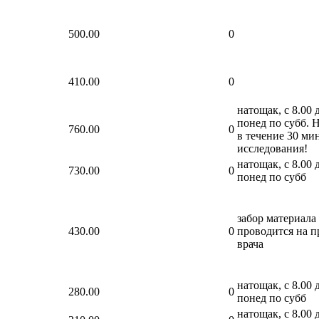
500.00
0
410.00
0
натощак, с 8.00 д
понед по субб. 
760.00
0
в течение 30 ми
исследования!
натощак, с 8.00 д
730.00
0
понед по субб
забор материала
430.00
0
проводится на п
врача
натощак, с 8.00 д
280.00
0
понед по субб
натощак, с 8.00 д