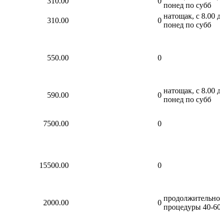
310.00
0
понед по субб
натощак, с 8.00 д
310.00
0
понед по субб
550.00
0
натощак, с 8.00 д
590.00
0
понед по субб
7500.00
0
15500.00
0
продолжительно
2000.00
0
процедуры 40-6