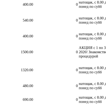
натощак, с 8.00 д
400.00
0
понед по субб
натощак, с 8.00 д
540.00
0
понед по субб
натощак, с 8.00 д
400.00
0
понед по субб
АКЦИЯ с 1 по 3
1500.00
0
2026! Знакомств
процедурой
натощак, с 8.00 д
1320.00
0
понед по субб
натощак, с 8.00 д
480.00
0
понед по субб
натощак, с 8.00 д
690.00
0
понед по субб