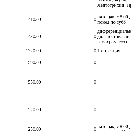
Лептотрихии, П
натощак, с 8.00 д
410.00
0
понед по субб
дифференциальн
430.00
0
диагностика ане
гемохроматоза
1320.00
0
1 инъекция
590.00
0
550.00
0
520.00
0
натощак, с 8.00 д
250.00
0