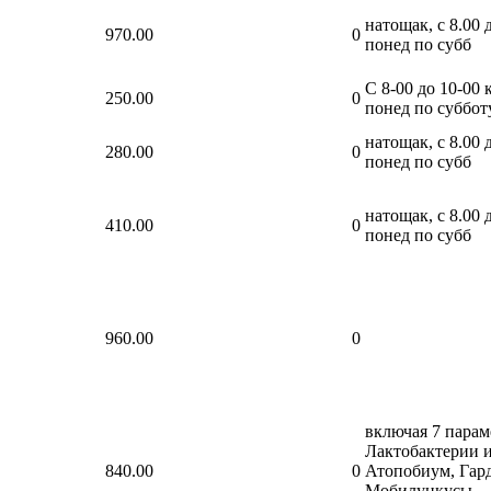
натощак, с 8.00 д
970.00
0
понед по субб
С 8-00 до 10-00 
250.00
0
понед по суббот
натощак, с 8.00 д
280.00
0
понед по субб
натощак, с 8.00 д
410.00
0
понед по субб
960.00
0
включая 7 парам
Лактобактерии 
840.00
0
Атопобиум, Гард
Мобилункусы,