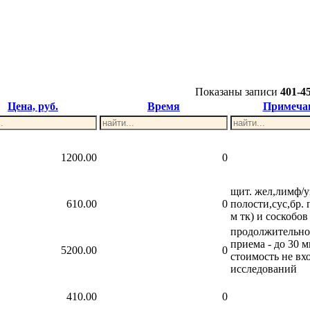
Показаны записи
401-4
Цена, руб.
Время
Примеча
1200.00
0
щит. жел,лимф/у
610.00
0
полости,сус,бр. 
м тк) и соскобов
продолжительно
приема - до 30 м
5200.00
0
стоимость не вх
исследований
410.00
0