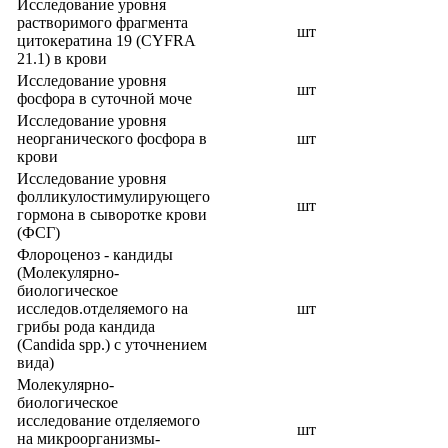
Исследование уровня
растворимого фрагмента
шт
цитокератина 19 (CYFRA
21.1) в крови
Исследование уровня
шт
фосфора в суточной моче
Исследование уровня
неорганического фосфора в
шт
крови
Исследование уровня
фолликулостимулирующего
шт
гормона в сыворотке крови
(ФСГ)
Флороценоз - кандиды
(Молекулярно-
биологическое
исследов.отделяемого на
шт
грибы рода кандида
(Candida spp.) с уточнением
вида)
Молекулярно-
биологическое
исследование отделяемого
шт
на микроорганизмы-