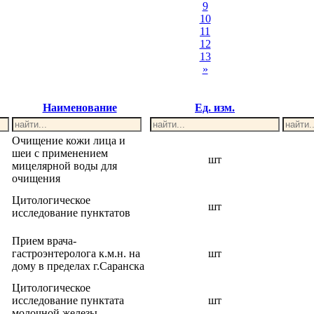
9
10
11
12
13
»
Наименование
Ед. изм.
Очищение кожи лица и
шеи с применением
шт
мицелярной воды для
очищения
Цитологическое
шт
исследование пунктатов
Прием врача-
гастроэнтеролога к.м.н. на
шт
дому в пределах г.Саранска
Цитологическое
исследование пунктата
шт
молочной железы