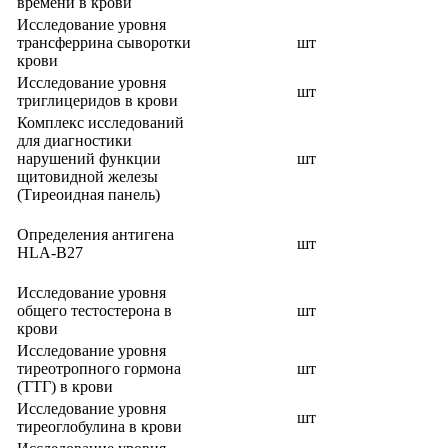
времени в крови
Исследование уровня
трансферрина сыворотки
шт
крови
Исследование уровня
шт
триглицеридов в крови
Комплекс исследований
для диагностики
нарушений функции
шт
щитовидной железы
(Тиреоидная панель)
Определения антигена
шт
HLA-B27
Исследование уровня
общего тестостерона в
шт
крови
Исследование уровня
тиреотропного гормона
шт
(ТТГ) в крови
Исследование уровня
шт
тиреоглобулина в крови