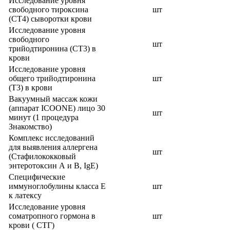
Исследование уровня
свободного тироксина
шт
(СТ4) сыворотки крови
Исследование уровня
свободного
шт
трийодтиронина (СТ3) в
крови
Исследование уровня
общего трийодтиронина
шт
(Т3) в крови
Вакуумный массаж кожи
(аппарат ICOONE) лицо 30
шт
минут (1 процедура
Знакомство)
Комплекс исследований
для выявления аллергена
шт
(Стафилококковый
энтеротоксин А и В, IgE)
Специфические
иммуноглобулины класса Е
шт
к латексу
Исследование уровня
соматропного гормона в
шт
крови ( СТГ)