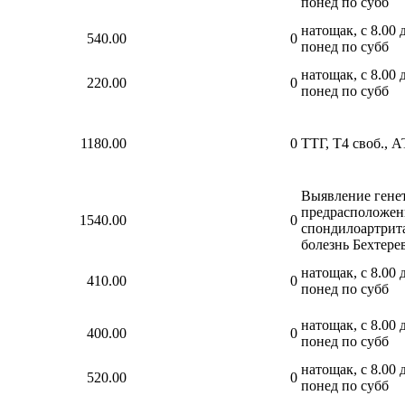
понед по субб
натощак, с 8.00 д
540.00
0
понед по субб
натощак, с 8.00 д
220.00
0
понед по субб
1180.00
0
ТТГ, Т4 своб., 
Выявление гене
предрасположен
1540.00
0
спондилоартритам
болезнь Бехтере
натощак, с 8.00 д
410.00
0
понед по субб
натощак, с 8.00 д
400.00
0
понед по субб
натощак, с 8.00 д
520.00
0
понед по субб