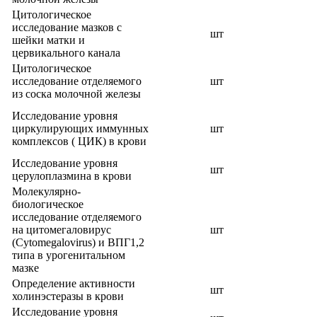
Цитологическое
исследование мазков с
шт
шейки матки и
цервикального канала
Цитологическое
исследование отделяемого
шт
из соска молочной железы
Исследование уровня
циркулирующих иммунных
шт
комплексов ( ЦИК) в крови
Исследование уровня
шт
церулоплазмина в крови
Молекулярно-
биологическое
исследование отделяемого
на цитомегаловирус
шт
(Cytomegalovirus) и ВПГ1,2
типа в урогенитальном
мазке
Определение активности
шт
холинэстеразы в крови
Исследование уровня