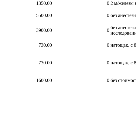
1350.00
0
2 м/железы 
5500.00
0
без анестез
без анестез
3900.00
0
исследован
730.00
0
натощак, с 8
730.00
0
натощак, с 8
1600.00
0
без стоимос