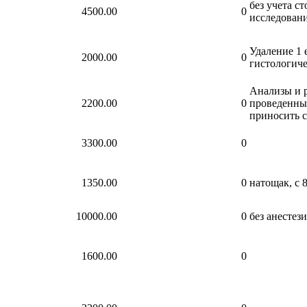
без учета с
4500.00
0
исследован
Удаление 1 
2000.00
0
гистологиче
Анализы и р
2200.00
0
проведенные
приносить с
3300.00
0
1350.00
0
натощак, с 8
10000.00
0
без анестез
1600.00
0