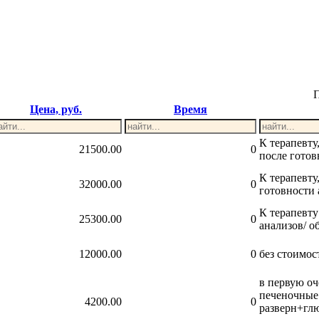
Цена, руб.
Время
К терапевту
21500.00
0
после готов
К терапевту
32000.00
0
готовности 
К терапевту
25300.00
0
анализов/ о
12000.00
0
без стоимос
в первую о
печеночные
4200.00
0
разверн+глю