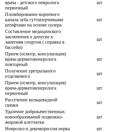
врача - детского невролога
шт
первичный
Пломбирование корневого
канала зуба гуттаперчивыми
шт
штифтами на основе силера
Составление медицинского
заключения о допуске к
шт
занятиям спортом ( справка в
бассейн)
Прием (осмотр, консультация)
врача-дерматовенеролога
шт
повторный
Получение уретрального
шт
отделяемого
Прием (осмотр, консультация)
врача-дерматовенеролога
шт
первичный
Рассечение кольцевидной
шт
связки
Удаление доброкачественных
новообразований подкожно-
шт
жировой клетчатки
Невролиз и декомпрессия нерва
шт