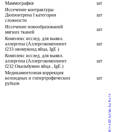
Маммография
шт
Иссечение контрактуры
Дюпюитрена I категории
шт
сложности
Иссечение новообразований
шт
мягких тканей
Комплекс исслед. для выявл.
аллергена (Аллергокомпонент
шт
f233 овомукоид яйца, IgE )
Комплекс исслед. для выявл.
аллергена (Аллергокомпонент
шт
f232 Овальбумин яйца , IgE )
Медикаментозная коррекция
келоидных и гипертрофических
шт
рубцов
«
2
3
4
5
6
7
8