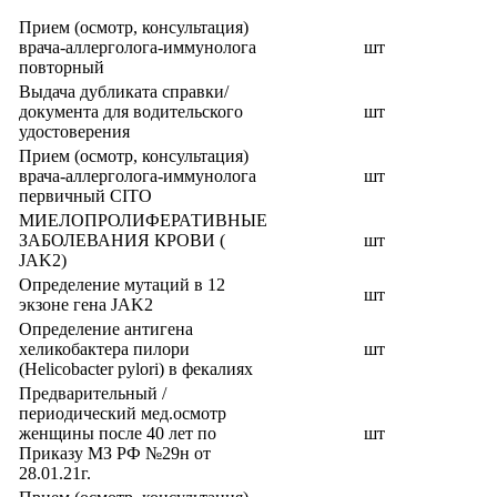
Прием (осмотр, консультация)
врача-аллерголога-иммунолога
шт
повторный
Выдача дубликата справки/
документа для водительского
шт
удостоверения
Прием (осмотр, консультация)
врача-аллерголога-иммунолога
шт
первичный CITO
МИЕЛОПРОЛИФЕРАТИВНЫЕ
ЗАБОЛЕВАНИЯ КРОВИ (
шт
JAK2)
Определение мутаций в 12
шт
экзоне гена JAK2
Определение антигена
хеликобактера пилори
шт
(Helicobacter pylori) в фекалиях
Предварительный /
периодический мед.осмотр
женщины после 40 лет по
шт
Приказу МЗ РФ №29н от
28.01.21г.