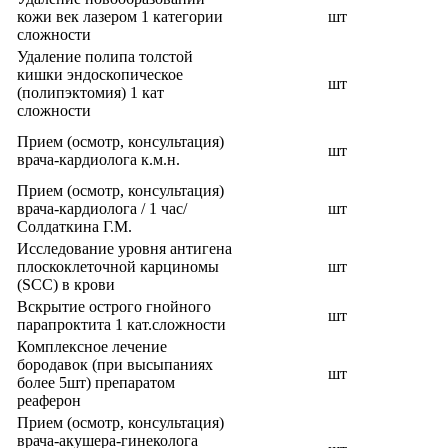
кожи век лазером 1 категории
шт
сложности
Удаление полипа толстой
кишки эндоскопическое
шт
(полипэктомия) 1 кат
сложности
Прием (осмотр, консультация)
шт
врача-кардиолога к.м.н.
Прием (осмотр, консультация)
врача-кардиолога / 1 час/
шт
Солдаткина Г.М.
Исследование уровня антигена
плоскоклеточной карциномы
шт
(SCC) в крови
Вскрытие острого гнойного
шт
парапроктита 1 кат.сложности
Комплексное лечение
бородавок (при высыпаниях
шт
более 5шт) препаратом
реаферон
Прием (осмотр, консультация)
врача-акушера-гинеколога