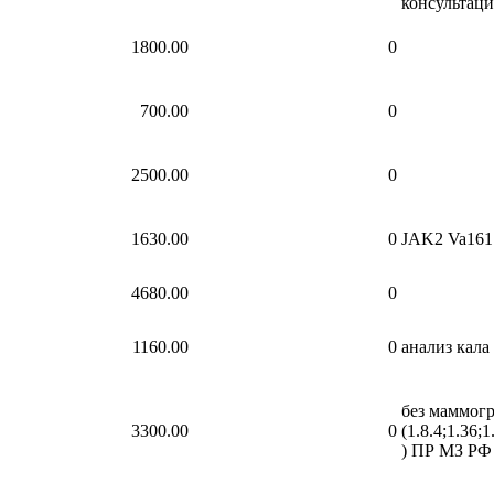
консультаци
1800.00
0
700.00
0
2500.00
0
1630.00
0
JAK2 Va161
4680.00
0
1160.00
0
анализ кала
без маммогр
3300.00
0
(1.8.4;1.36;1
) ПР МЗ РФ 