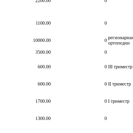
2200.00
0
1100.00
0
регионарная
10000.00
0
ортопедии
3500.00
0
600.00
0
III триместр
600.00
0
II триместр
1700.00
0
I триместр
1300.00
0