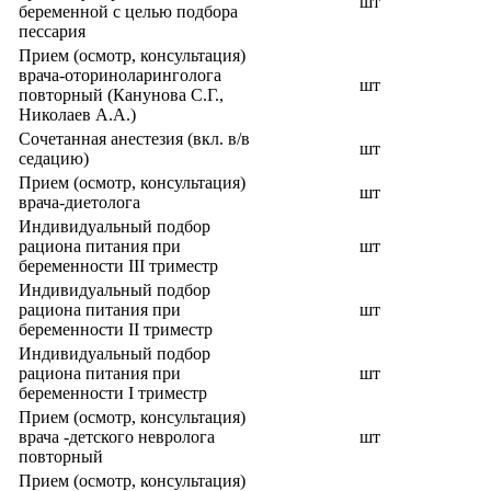
шт
беременной с целью подбора
пессария
Прием (осмотр, консультация)
врача-оториноларинголога
шт
повторный (Канунова С.Г.,
Николаев А.А.)
Сочетанная анестезия (вкл. в/в
шт
седацию)
Прием (осмотр, консультация)
шт
врача-диетолога
Индивидуальный подбор
рациона питания при
шт
беременности III триместр
Индивидуальный подбор
рациона питания при
шт
беременности II триместр
Индивидуальный подбор
рациона питания при
шт
беременности I триместр
Прием (осмотр, консультация)
врача -детского невролога
шт
повторный
Прием (осмотр, консультация)