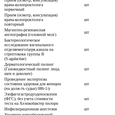
Прием (осмотр, консультация)
врача-колопроктолога
шт
первичный
Прием (осмотр, консультация)
врача-колопроктолога
шт
повторный
Магнитно-резонансная
шт
ангиография (головной мозг)
Бактериологическое
исследование вагинального
отделяемого/церв.канала на
шт
стрептококк группы B
(S.agalactiae)
Дерматологический пилинг
(Газожидкостный пилинг лица,
шт
шеи и декольте)
Проведение экспертизы
состояния здоровья для женщин
шт
(на долж-ть судьи) 086-1/у
Эзофагогастродуоденоскопия
(ФГС), без учета стоимости
шт
теста на Хеликобактер пилори
Инфильтрационная анестезия
шт
Удаление новообразований