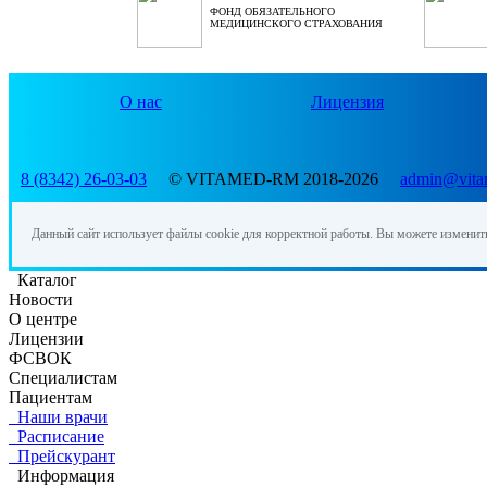
ФОНД ОБЯЗАТЕЛЬНОГО
МЕДИЦИНСКОГО СТРАХОВАНИЯ
О нас
Лицензия
8 (8342) 26-03-03
© VITAMED-RM 2018-2026
admin@vita
Данный сайт использует файлы cookie для корректной работы. Вы можете изменит
Каталог
Новости
О центре
Лицензии
ФСВОК
Специалистам
Пациентам
Наши врачи
Расписание
Прейскурант
Информация