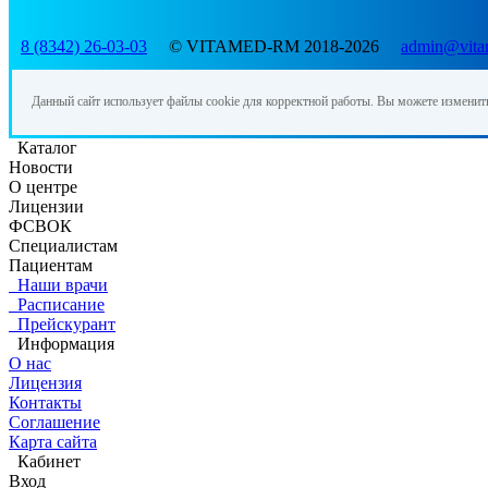
8 (8342) 26-03-03
© VITAMED-RM 2018-2026
admin@vita
Данный сайт использует файлы cookie для корректной работы. Вы можете изменит
Каталог
Новости
О центре
Лицензии
ФСВОК
Специалистам
Пациентам
Наши врачи
Расписание
Прейскурант
Информация
О нас
Лицензия
Контакты
Соглашение
Карта сайта
Кабинет
Вход