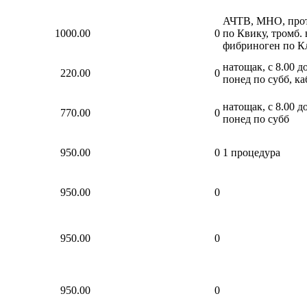
АЧТВ, МНО, про
1000.00
0
по Квику, тромб. 
фибриноген по К
натощак, с 8.00 до
220.00
0
понед по субб, ка
натощак, с 8.00 до
770.00
0
понед по субб
950.00
0
1 процедура
950.00
0
950.00
0
950.00
0