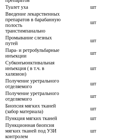
препаратов
Туалет уха
шт
Введение лекарственных
препаратов в барабанную
шт
полость
транстимпанально
Промывание слезных
шт
путей
Пара- и ретробульбарные
шт
инъекции
Субконъюнктивальная
инъекция ( в т.ч. в
шт
халязион)
Получение уретрального
шт
отделяемого
Получение уретрального
шт
отделяемого
Биопсия мягких тканей
шт
(забор материала)
Пункция мягких тканей
шт
Пункционная биопсия
мягких тканей под УЗИ
шт
контролем