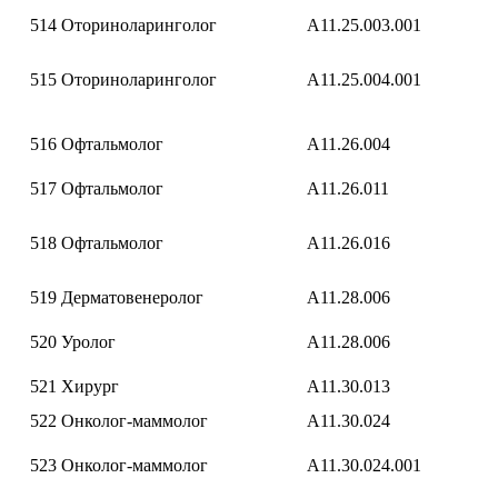
514
Оториноларинголог
A11.25.003.001
515
Оториноларинголог
A11.25.004.001
516
Офтальмолог
A11.26.004
517
Офтальмолог
A11.26.011
518
Офтальмолог
A11.26.016
519
Дерматовенеролог
A11.28.006
520
Уролог
A11.28.006
521
Хирург
A11.30.013
522
Онколог-маммолог
A11.30.024
523
Онколог-маммолог
A11.30.024.001