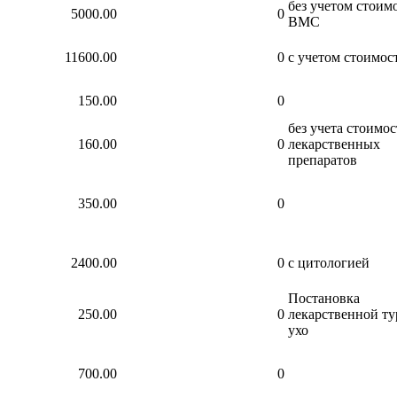
без учетом стоим
5000.00
0
ВМС
11600.00
0
с учетом стоимо
150.00
0
без учета стоимо
160.00
0
лекарственных
препаратов
350.00
0
2400.00
0
с цитологией
Постановка
250.00
0
лекарственной т
ухо
700.00
0