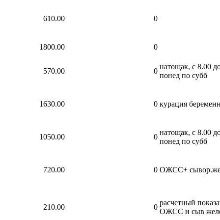
610.00
0
1800.00
0
натощак, с 8.00 до
570.00
0
понед по субб
1630.00
0
курация беремен
натощак, с 8.00 до
1050.00
0
понед по субб
720.00
0
ОЖСС+ сывор.же
расчетный показа
210.00
0
ОЖСС и сыв жел