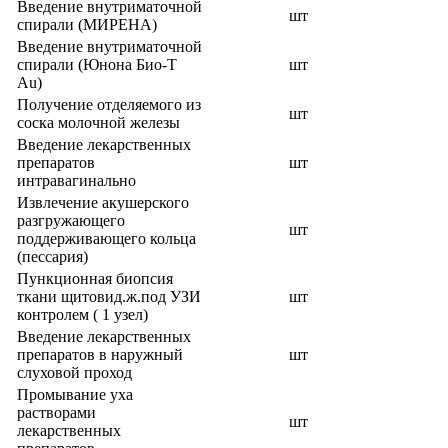
Введение внутриматочной
шт
спирали (МИРЕНА)
Введение внутриматочной
спирали (Юнона Био-Т
шт
Au)
Получение отделяемого из
шт
соска молочной железы
Введение лекарственных
препаратов
шт
интравагинально
Извлечение акушерского
разгружающего
шт
поддерживающего кольца
(пессария)
Пункционная биопсия
ткани щитовид.ж.под УЗИ
шт
контролем ( 1 узел)
Введение лекарственных
препаратов в наружный
шт
слуховой проход
Промывание уха
растворами
шт
лекарственных