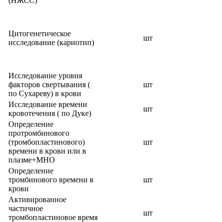
(НЖСС)
Цитогенетическое
шт
исследование (кариотип)
Исследование уровня
факторов свертывания (
шт
по Сухареву) в крови
Исследование времени
шт
кровотечения ( по Дуке)
Определение
протромбинового
(тромбопластинового)
шт
времени в крови или в
плазме+МНО
Определение
тромбинового времени в
шт
крови
Активированное
частичное
шт
тромбопластиновое время