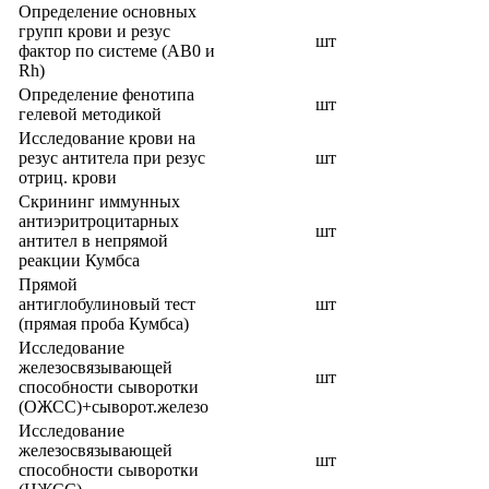
Определение основных
групп крови и резус
шт
фактор по системе (АВ0 и
Rh)
Определение фенотипа
шт
гелевой методикой
Исследование крови на
резус антитела при резус
шт
отриц. крови
Скрининг иммунных
антиэритроцитарных
шт
антител в непрямой
реакции Кумбса
Прямой
антиглобулиновый тест
шт
(прямая проба Кумбса)
Исследование
железосвязывающей
шт
способности сыворотки
(ОЖСС)+сыворот.железо
Исследование
железосвязывающей
шт
способности сыворотки