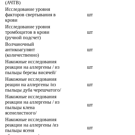
(АЧТВ)
Исследование уровня
факторов свертывания в
шт
крови
Исследование уровня
тромбоцитов в крови
шт
(ручной подсчет)
Волчаночный
антикоагулянт
шт
(количественно)
Накожные исследования
реакции на аллергены / из
шт
пыльцы березы висячей/
Накожные исследования
реации на аллергены /из
шт
пыльцы дуба черешчатого/
Накожные исследования
реакции на аллергены / из
шт
пыльцы клена
ясенелистного/
Накожные исследования
реакции на аллергены /из
шт
пыльцы ясеня