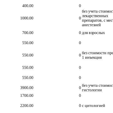
400.00
0
без учета стоимо
лекарственных
1000.00
0
препаратов, с ме
анестезией
700.00
0
для взрослых
550.00
0
без стоимости пр
550.00
0
1 инъекция
550.00
0
550.00
0
без учета стоимо
3900.00
0
гистологии
1700.00
0
2200.00
0
с цитологией