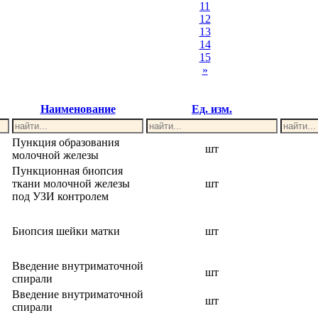
11
12
13
14
15
»
Наименование
Ед. изм.
Пункция образования
шт
молочной железы
Пункционная биопсия
ткани молочной железы
шт
под УЗИ контролем
Биопсия шейки матки
шт
Введение внутриматочной
шт
спирали
Введение внутриматочной
шт
спирали