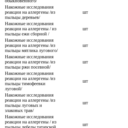
обыкновенного/
Накожные исследования
реакции на аллергены /из
шт
пыльцы деревьев/
Накожные исследования
реакции на аллергены / из
шт
пыльцы ежи сборной /
Накожные исследования
реакции на аллергены /из
шт
пыльцы мятлика лугового/
Накожные исследования
реакции на аллергены /из
шт
пыльцы ржи посевной/
Накожные исследования
реакции на аллергены /из
шт
пыльцы тимофеевки
луговой/
Накожные исследования
реакции на аллергены /из
шт
пыльцы луговых и
злаковых трав/
Накожные исследования
реакции на аллергены / из
шт
пыльцы лебеды татарской