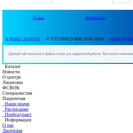
О нас
Лицензия
8 (8342) 26-03-03
© VITAMED-RM 2018-2026
admin@vita
Данный сайт использует файлы cookie для корректной работы. Вы можете изменит
Каталог
Новости
О центре
Лицензии
ФСВОК
Специалистам
Пациентам
Наши врачи
Расписание
Прейскурант
Информация
О нас
Лицензия