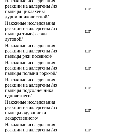
Накожные исследования
реакции на аллергены /из
шт
пыльцы циклахены
дурнишниколистной/
Накожные исследования
реакции на аллергены /из
шт
пыльцы тимофеевки
луговой/
Накожные исследования
реакции на аллергены /из
шт
пыльцы ржи посевной/
Накожные исследования
реакции на аллергены /из
шт
пыльцы полыни горькой/
Накожные исследования
реакции на аллергены /из
шт
пыльцы подсолнечника
однолетнего/
Накожные исследования
реакции на аллергены /из
шт
пыльцы одуванчика
лекарственного/
Накожные исследования
реакции на аллергены /из
шт