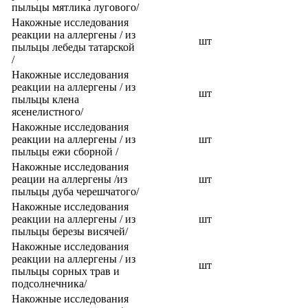
пыльцы мятлика лугового/
Накожные исследования
реакции на аллергены / из
шт
пыльцы лебеды татарской
/
Накожные исследования
реакции на аллергены / из
шт
пыльцы клена
ясенелистного/
Накожные исследования
реакции на аллергены / из
шт
пыльцы ежи сборной /
Накожные исследования
реации на аллергены /из
шт
пыльцы дуба черешчатого/
Накожные исследования
реакции на аллергены / из
шт
пыльцы березы висячей/
Накожные исследования
реакции на аллергены / из
шт
пыльцы сорных трав и
подсолнечника/
Накожные исследования