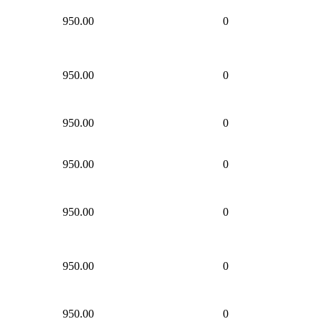
950.00
0
950.00
0
950.00
0
950.00
0
950.00
0
950.00
0
950.00
0