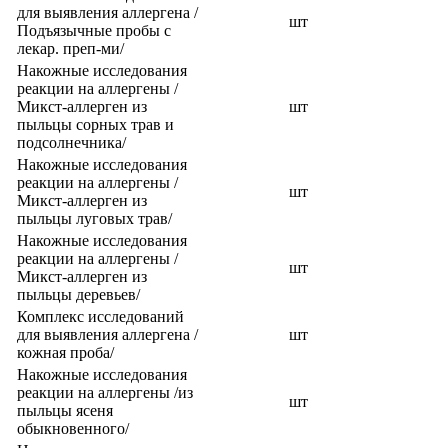
для выявления аллергена /
шт
Подъязычные пробы с
лекар. преп-ми/
Накожные исследования
реакции на аллергены /
Микст-аллерген из
шт
пыльцы сорных трав и
подсолнечника/
Накожные исследования
реакции на аллергены /
шт
Микст-аллерген из
пыльцы луговых трав/
Накожные исследования
реакции на аллергены /
шт
Микст-аллерген из
пыльцы деревьев/
Комплекс исследований
для выявления аллергена /
шт
кожная проба/
Накожные исследования
реакции на аллергены /из
шт
пыльцы ясеня
обыкновенного/