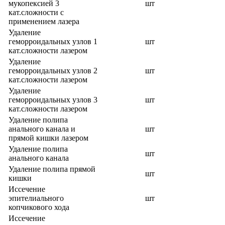
мукопексией 3
шт
кат.сложности с
применением лазера
Удаление
геморроидальных узлов 1
шт
кат.сложности лазером
Удаление
геморроидальных узлов 2
шт
кат.сложности лазером
Удаление
геморроидальных узлов 3
шт
кат.сложности лазером
Удаление полипа
анального канала и
шт
прямой кишки лазером
Удаление полипа
шт
анального канала
Удаление полипа прямой
шт
кишки
Иссечение
эпителиального
шт
копчикового хода
Иссечение