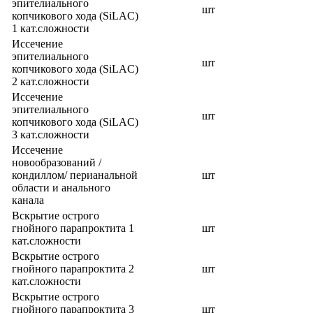
эпителиального
шт
копчикового хода (SiLAC)
1 кат.сложности
Иссечение
эпителиального
шт
копчикового хода (SiLAC)
2 кат.сложности
Иссечение
эпителиального
шт
копчикового хода (SiLAC)
3 кат.сложности
Иссечение
новообразований /
кондиллом/ перианальной
шт
области и анального
канала
Вскрытие острого
гнойного парапроктита 1
шт
кат.сложности
Вскрытие острого
гнойного парапроктита 2
шт
кат.сложности
Вскрытие острого
гнойного парапроктита 3
шт