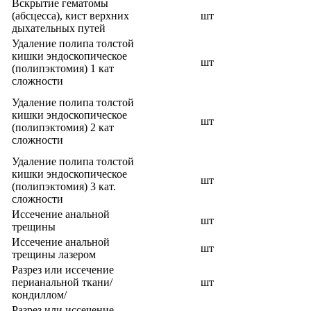
Вскрытие гематомы
(абсцесса), кист верхних
шт
дыхательных путей
Удаление полипа толстой
кишки эндоскопическое
шт
(полипэктомия) 1 кат
сложности
Удаление полипа толстой
кишки эндоскопическое
шт
(полипэктомия) 2 кат
сложности
Удаление полипа толстой
кишки эндоскопическое
шт
(полипэктомия) 3 кат.
сложности
Иссечение анальной
шт
трещины
Иссечение анальной
шт
трещины лазером
Разрез или иссечение
перианальной ткани/
шт
кондиллом/
Разрез или иссечение