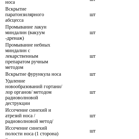
носа
Вскрытие
паратонзилярного
шт
абсцесса
Промывание лакун
миндалин (вакуум
шт
-дренаж)
Промывание небных
миндалин с
лекарственным
шт
препаратом ручным
методом
Вскрытие фурункула носа
шт
Удаление
новообразований гортани/
лор органов/ методом
шт
радиоволновой
деструкции
Иссечение синехий и
атрезий носа /
шт
радиоволновой метод/
Иссечение синехий
шт
полости носа (1 сторона)