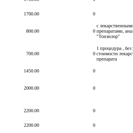
1700.00
0
с лекарственным
800.00
0
препаратами, ана
"Тонзилор"
1 процедура , без
700.00
0
стоимости лекарс
препарата
1450.00
0
2000.00
0
2200.00
0
2200.00
0