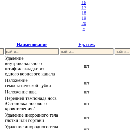
16
17
18
19
20
»
Наименование
Ед. изм.
Удаление
внутриканального
шт
штифта/ вкладки из
одного корневого канала
Наложение
шт
гемостатической губки
Наложение шва
шт
Передней тампонада носа
/Остановка носового
шт
кровотечения /
Удаление инородного тела
шт
глотки или гортани
Удаление инородного тела
шт