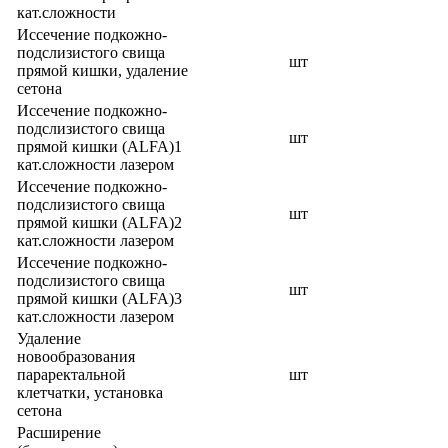
кат.сложности
Иссечение подкожно-
подслизистого свища
шт
прямой кишки, удаление
сетона
Иссечение подкожно-
подслизистого свища
шт
прямой кишки (ALFA)1
кат.сложности лазером
Иссечение подкожно-
подслизистого свища
шт
прямой кишки (ALFA)2
кат.сложности лазером
Иссечение подкожно-
подслизистого свища
шт
прямой кишки (ALFA)3
кат.сложности лазером
Удаление
новообразования
параректальной
шт
клетчатки, установка
сетона
Расширение