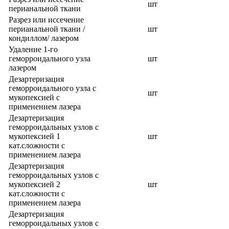
шт
перианальной ткани
Разрез или иссечение
перианальной ткани /
шт
кондиллом/ лазером
Удаление 1-го
геморроидального узла
шт
лазером
Дезартеризация
геморроидального узла с
шт
мукопексией с
применением лазера
Дезартеризация
геморроидальных узлов с
мукопексией 1
шт
кат.сложности с
применением лазера
Дезартеризация
геморроидальных узлов с
мукопексией 2
шт
кат.сложности с
применением лазера
Дезартеризация
геморроидальных узлов с