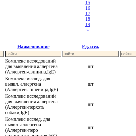
15
16
17
18
19
»
Наименование
Ед. изм.
Комплекс исследований
для выявления аллергена
шт
(Аллерген-свинина,IgE)
Комплекс исслед. для
выявл. аллергена
шт
(Аллерген- пшеница,IgE)
Комплекс исследований
для выявления аллергена
шт
(Аллерген-перхоть
собаки,IgE)
Комплекс исслед. для
выявл. аллергена
шт
(Аллерген-перо
волнистого попугая,IgE)