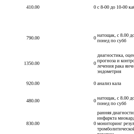
410.00
0
с 8-00 до 10-00 ка
натощак, с 8.00 до
790.00
0
понед по субб
диагностика, оце
прогноза и контр
1350.00
0
лечения рака яич
эндометрия
920.00
0
анализ кала
натощак, с 8.00 до
480.00
0
понед по субб
ранняя диагности
инфаркта миокард
830.00
0
мониторинг резул
тромболитическо