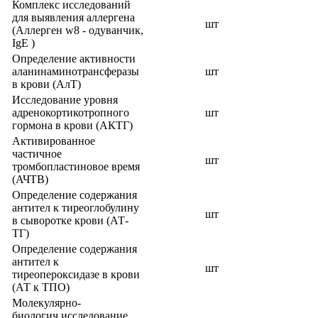
Комплекс исследований
для выявления аллергена
шт
(Аллерген w8 - одуванчик,
IgE )
Определение активности
аланинаминотрансферазы
шт
в крови (АлТ)
Исследование уровня
адренокортикотропного
шт
гормона в крови (АКТГ)
Активированное
частичное
шт
тромбопластиновое время
(АЧТВ)
Определение содержания
антител к тиреоглобулину
шт
в сыворотке крови (АТ-
ТГ)
Определение содержания
антител к
шт
тиреопероксидазе в крови
(АТ к ТПО)
Молекулярно-
биологич.исследование