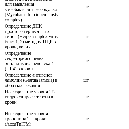
для выявления
шт
микобактерий туберкулеза
(Mycobacterium tuberculosis
complex)
Определение ДНК
простого герпеса 1 и 2
типов (Herpes simplex virus
шт
types 1, 2) методом ПЦР в
крови, колич.
Определение
секреторного белка
шт
эпидидимиса человека 4
(HE4) в крови
Определение антигенов
лямблий (Giardia lamblia) в
шт
образцах фекалий
Исследование уровня 17-
гидроксипрогестерона в
шт
крови
Исследование уровня
тропонина T в крови
шт
(AccuTnITM)