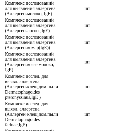
Комплекс исследований
для выявления аллергена
шт
(Аллерген-молоко, IgE)
Комплекс исследований
для выявления аллергена
шт
(Аллерген-лосось,IgE)
Комплекс исследований
для выявления аллергена
шт
(Аллерген-комар(IgE))
Комплекс исследований
для выявления аллергена
шт
(Аллерген-козье молоко,
IgE)
Комплекс исслед. для
выявл. аллергена
(Аллерген-клещ дом.пыли
шт
Dermatophagoides
pteronyssinus,IgE )
Комплекс исслед. для
выявл. аллергена
(Аллерген-клещ дом.пыли
шт
Dermatophagoides
farinae,IgE)