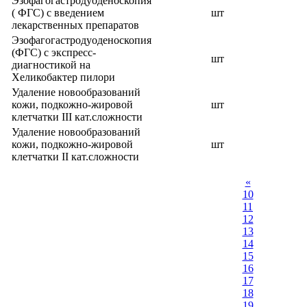
Эзофагогастродуоденоскопия
( ФГС) с введением
шт
лекарственных препаратов
Эзофагогастродуоденоскопия
(ФГС) с экспресс-
шт
диагностикой на
Хеликобактер пилори
Удаление новообразований
кожи, подкожно-жировой
шт
клетчатки III кат.сложности
Удаление новообразований
кожи, подкожно-жировой
шт
клетчатки II кат.сложности
«
10
11
12
13
14
15
16
17
18
19