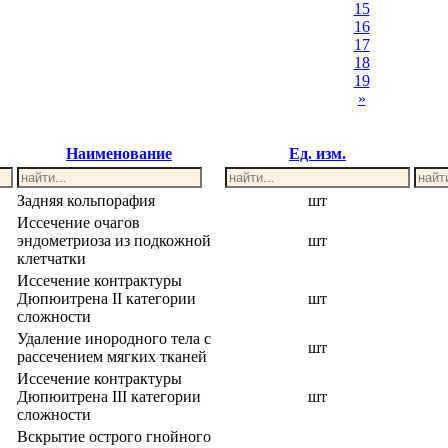
15
16
17
18
19
»
Наименование
Ед. изм.
Задняя кольпорафия
шт
Иссечение очагов
эндометриоза из подкожной
шт
клетчатки
Иссечение контрактуры
Дюпюитрена II категории
шт
сложности
Удаление инородного тела с
шт
рассечением мягких тканей
Иссечение контрактуры
Дюпюитрена III категории
шт
сложности
Вскрытие острого гнойного