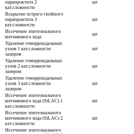
парапроктита 2
шт
кат.сложности
Вскрытие острого гнойного
парапроктита 3
шт
кат.сложности
Иссечение эпителиального
шт
копчикового хода
Удаление геморроидальных
узлов 1 кат.сложности
шт
лазером
Удаление геморроидальных
узлов 2 кат.сложности
шт
лазером
Удаление геморроидальных
узлов 3 кат.сложности
шт
лазером
Иссечение эпителиального
копчикового хода (SiLAC) 1
шт
кат.сложности
Иссечение эпителиального
копчикового хода (SiLAC) 2
шт
кат.сложности
Иссечение эпителиального