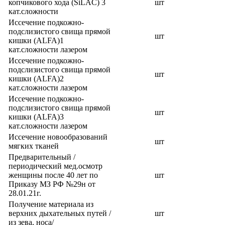
копчикового хода (SiLAC) 3
шт
кат.сложности
Иссечение подкожно-
подслизистого свища прямой
шт
кишки (ALFA)1
кат.сложности лазером
Иссечение подкожно-
подслизистого свища прямой
шт
кишки (ALFA)2
кат.сложности лазером
Иссечение подкожно-
подслизистого свища прямой
шт
кишки (ALFA)3
кат.сложности лазером
Иссечение новообразований
шт
мягких тканей
Предварительный /
периодический мед.осмотр
женщины после 40 лет по
шт
Приказу МЗ РФ №29н от
28.01.21г.
Получение материала из
верхних дыхательных путей /
шт
из зева, носа/