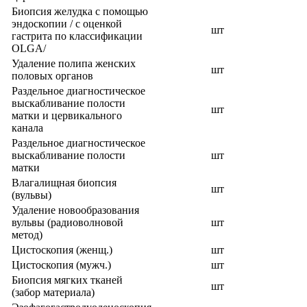
Биопсия желудка с помощью
эндоскопии / с оценкой
шт
гастрита по классификации
OLGA/
Удаление полипа женских
шт
половых органов
Раздельное диагностическое
выскабливание полости
шт
матки и цервикального
канала
Раздельное диагностическое
выскабливание полости
шт
матки
Влагалищная биопсия
шт
(вульвы)
Удаление новообразования
вульвы (радиоволновой
шт
метод)
Цистоскопия (женщ.)
шт
Цистоскопия (мужч.)
шт
Биопсия мягких тканей
шт
(забор материала)