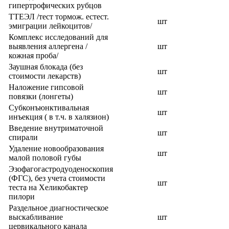
гипертрофических рубцов
ТТЕЭЛ /тест тормож. естест.
шт
эмиграции лейкоцитов/
Комплекс исследований для
выявления аллергена /
шт
кожная проба/
Заушная блокада (без
шт
стоимости лекарств)
Наложение гипсовой
шт
повязки (лонгеты)
Субконъюнктивальная
шт
инъекция ( в т.ч. в халязион)
Введение внутриматочной
шт
спирали
Удаление новообразования
шт
малой половой губы
Эзофагогастродуоденоскопия
(ФГС), без учета стоимости
шт
теста на Хеликобактер
пилори
Раздельное диагностическое
выскабливание
шт
цервикального канала