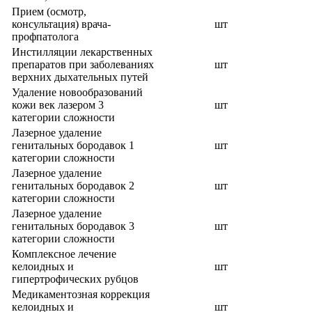
Прием (осмотр,
консультация) врача-
шт
профпатолога
Инстилляции лекарственных
препаратов при заболеваниях
шт
верхних дыхательных путей
Удаление новообразований
кожи век лазером 3
шт
категории сложности
Лазерное удаление
генитальных бородавок 1
шт
категории сложности
Лазерное удаление
генитальных бородавок 2
шт
категории сложности
Лазерное удаление
генитальных бородавок 3
шт
категории сложности
Комплексное лечение
келоидных и
шт
гипертрофических рубцов
Медикаментозная коррекция
келоидных и
шт