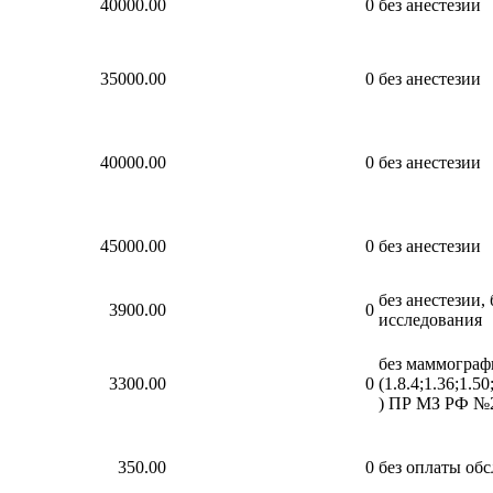
40000.00
0
без анестезии
35000.00
0
без анестезии
40000.00
0
без анестезии
45000.00
0
без анестезии
без анестезии,
3900.00
0
исследования
без маммографи
3300.00
0
(1.8.4;1.36;1.50
) ПР МЗ РФ №29
350.00
0
без оплаты обс