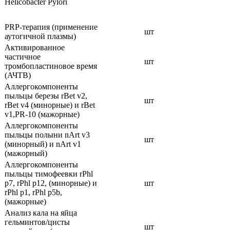
Helicobacter Pylori
PRP-терапия (применение
шт
аутогичной плазмы)
Активированное
частичное
шт
тромбопластиновое время
(АЧТВ)
Аллергокомпоненты
пыльцы березы rBet v2,
шт
rBet v4 (минорные) и rBet
v1,PR-10 (мажорные)
Аллергокомпоненты
пыльцы полыни nArt v3
шт
(минорный) и nArt v1
(мажорный)
Аллергокомпоненты
пыльцы тимофеевки rPhl
p7, rPhl p12, (минорные) и
шт
rPhl p1, rPhl p5b,
(мажорные)
Анализ кала на яйца
гельминтов/цисты
шт