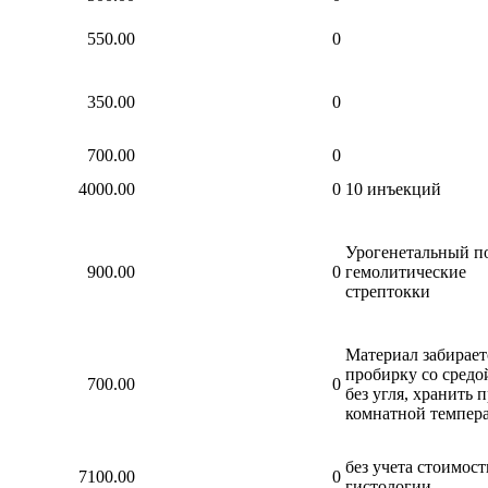
550.00
0
350.00
0
700.00
0
4000.00
0
10 инъекций
Урогенетальный по
900.00
0
гемолитические
стрептокки
Материал забирает
пробирку со средо
700.00
0
без угля, хранить 
комнатной темпера
без учета стоимост
7100.00
0
гистологии