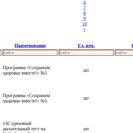
6
7
8
9
10
»
Наименование
Ед. изм.
Программа «Сохраним
шт
здоровье вместе!» №1
Программа «Сохраним
шт
здоровье вместе!» №5
13С-уреазный
дыхательный тест на
шт