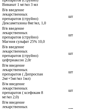
препаратов (струйно)
Виванат 1 мг/мл 3 мл
В/в введение
лекарственных
шт
препаратов (струйно)
Дексаметазона 8мг/мл, 1,0
В/в введение
лекарственных
шт
препаратов (струйно)
Магния сульфат 25% 10,0
В/в введение
лекарственных
шт
препаратов (струйно)
цефтриаксон 2,0г
В/м введение
лекарственных
шт
препаратов ( Дипроспан
2мг+5мг/мл 1мл)
В/м введение
лекарственных
шт
препаратов ( ксефокам 8
мг/мл 2,0)
В/м введение
лекарственных
шт