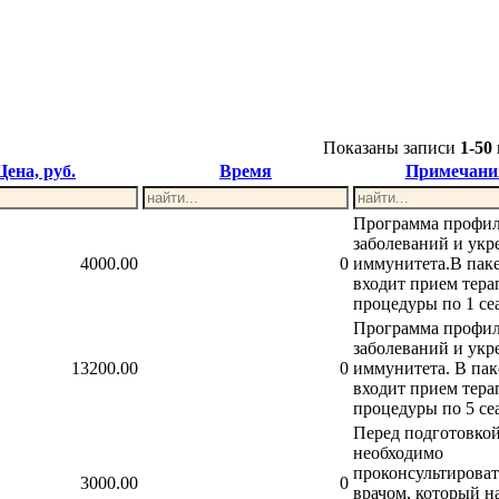
Показаны записи
1-50
Цена, руб.
Время
Примечани
Программа профи
заболеваний и укр
4000.00
0
иммунитета.В пак
входит прием тера
процедуры по 1 се
Программа профи
заболеваний и укр
13200.00
0
иммунитета. В пак
входит прием тера
процедуры по 5 се
Перед подготовкой
необходимо
проконсультироват
3000.00
0
врачом, который н