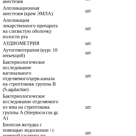
анестезия
Аппликационная
шт
анестезия (крем ЭМЛА)
Аппликация
лекарственного препарата
шт
на слизистую оболочку
полости рта
АУДИОМЕТРИЯ
шт
Аутогемотерапия (курс 10
шт
инъекций)
Бактериологическое
исследование
вагинального
шт
отделяемого/церв.канала
на стрептококк группы B
(S.agalactiae)
Бактериологическое
исследование отделяемого
из зева на стрептококк
шт
группы A (Streptococcus gr.
A)
Биопсия желудка с
помощью эндоскопии / с
шт
оценкой гастрита по