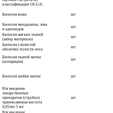
классификации OLGA/
Биопсия кожи
шт
Биопсия миндалины, зева
шт
и аденоидов
Биопсия мягких тканей
шт
(забор материала)
Биопсия слизистой
шт
оболочки полости носа
Биопсия тканей матки
шт
(аспирация)
Биопсия шейки матки
шт
В/в введение
лекарственных
препаратов (струйно)
шт
транексамовая кислота
0,05/мл 5 мл
В/в введение