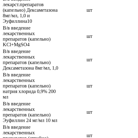
лекарст.препаратов
(капельно) Дексаметазона
шт
8мг/мл, 1,0 и
Эуфиллина10
В/в введение
лекарственных
шт
препаратов (капельно)
KCl+MgSO4
В/в введение
лекарственных
шт
препаратов (капельно)
Дексаметазона 8мг/мл, 1,0
В/в введение
лекарственных
препаратов (капельно)
шт
натрия хлорида 0,9% 200
мл
В/в введение
лекарственных
шт
препаратов (капельно)
Эуфиллин 24 мг/мл 10 мл
В/в введение
лекарственных
шт