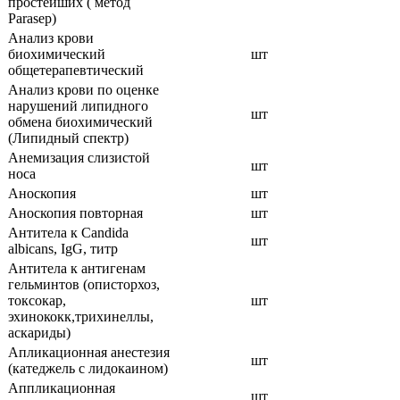
простейших ( метод
Parasep)
Анализ крови
биохимический
шт
общетерапевтический
Анализ крови по оценке
нарушений липидного
шт
обмена биохимический
(Липидный спектр)
Анемизация слизистой
шт
носа
Аноскопия
шт
Аноскопия повторная
шт
Антитела к Candida
шт
albicans, IgG, титр
Антитела к антигенам
гельминтов (описторхоз,
токсокар,
шт
эхинококк,трихинеллы,
аскариды)
Апликационная анестезия
шт
(катеджель c лидокаином)
Аппликационная
шт