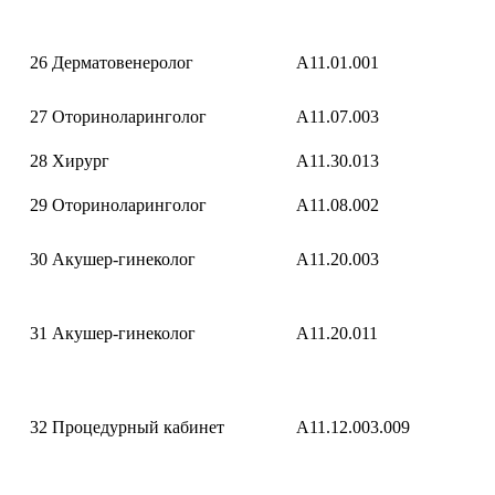
26
Дерматовенеролог
A11.01.001
27
Оториноларинголог
A11.07.003
28
Хирург
A11.30.013
29
Оториноларинголог
A11.08.002
30
Акушер-гинеколог
A11.20.003
31
Акушер-гинеколог
A11.20.011
32
Процедурный кабинет
A11.12.003.009