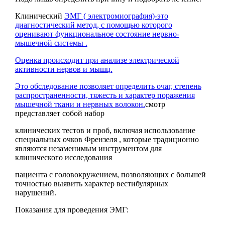
Клинический
ЭМГ ( электромиография)-это
диагностический метод, с помощью которого
оценивают функциональное состояние нервно-
мышечной системы .
Оценка происходит при анализе электрической
активности нервов и мышц.
Это обследование позволяет определить очаг, степень
распространенности, тяжесть и характер поражения
мышечной ткани и нервных волокон.
смотр
представляет собой набор
клинических тестов и проб, включая использование
специальных очков Френзеля , которые традиционно
являются незаменимым инструментом для
клинического исследования
пациента с головокружением, позволяющих с большей
точностью выявить характер вестибулярных
нарушений.
Показания для проведения ЭМГ: