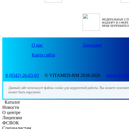
ФЕДЕРАЛЬНАЯ СЛ
НАДЗОРУ В СФЕР
ПРАВ ПОТРЕБИТЕЛ
О нас
Лицензия
Карта сайта
8 (8342) 26-03-03
© VITAMED-RM 2018-2026
admin@vita
Данный сайт использует файлы cookie для корректной работы. Вы можете изменить
может быть нарушено.
Каталог
Новости
О центре
Лицензии
ФСВОК
Специалистам