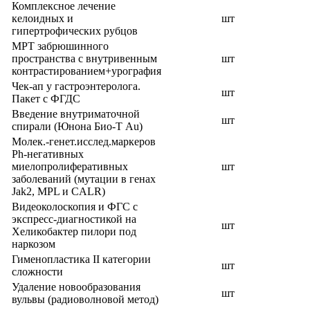
Комплексное лечение
келоидных и
шт
гипертрофических рубцов
МРТ забрюшинного
пространства с внутривенным
шт
контрастированием+урография
Чек-ап у гастроэнтеролога.
шт
Пакет с ФГДС
Введение внутриматочной
шт
спирали (Юнона Био-Т Au)
Молек.-генет.исслед.маркеров
Ph-негативных
миелопролиферативных
шт
заболеваний (мутации в генах
Jak2, MPL и CALR)
Видеоколоскопия и ФГС с
экспресс-диагностикой на
шт
Хеликобактер пилори под
наркозом
Гименопластика II категории
шт
сложности
Удаление новообразования
шт
вульвы (радиоволновой метод)