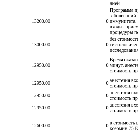
дней
Программа п
заболеваний 
13200.00
0
иммунитета. 
входит прием
процедуры по
без стоимост
13000.00
0
гистологичес
исследовани
Время оказан
12950.00
0
минут, анест
стоимость п
анестезия вх
12950.00
0
стоимость п
анестезия вх
12950.00
0
стоимость п
анестезия вх
12950.00
0
стоимость п
в стоимость 
12600.00
0
ксеомин 75 