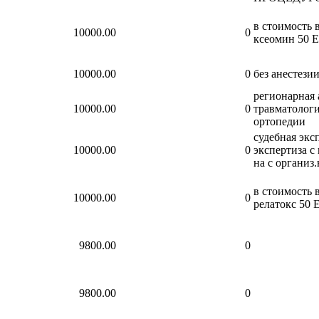
в стоимость 
10000.00
0
ксеомин 50 
10000.00
0
без анестези
регионарная 
10000.00
0
травматолог
ортопедии
судебная экс
10000.00
0
экспертиза с
на с организ.
в стоимость 
10000.00
0
релатокс 50 
9800.00
0
9800.00
0