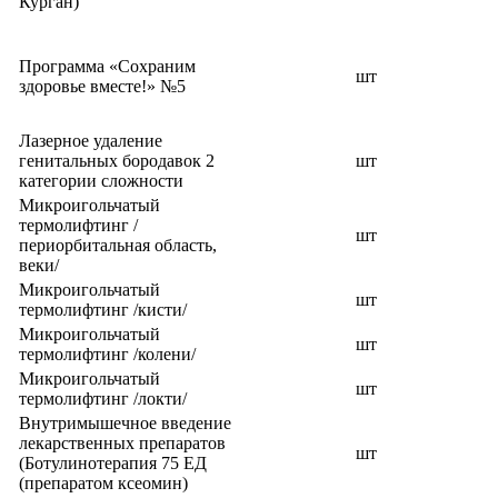
Курган)
Программа «Сохраним
шт
здоровье вместе!» №5
Лазерное удаление
генитальных бородавок 2
шт
категории сложности
Микроигольчатый
термолифтинг /
шт
периорбитальная область,
веки/
Микроигольчатый
шт
термолифтинг /кисти/
Микроигольчатый
шт
термолифтинг /колени/
Микроигольчатый
шт
термолифтинг /локти/
Внутримышечное введение
лекарственных препаратов
шт
(Ботулинотерапия 75 ЕД
(препаратом ксеомин)