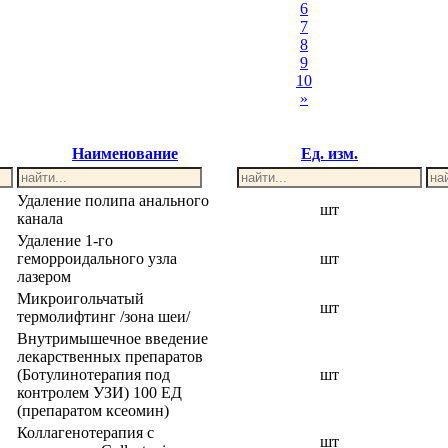
6
7
8
9
10
»
Наименование
Ед. изм.
Удаление полипа анального
шт
канала
Удаление 1-го
геморроидального узла
шт
лазером
Микроигольчатый
шт
термолифтинг /зона шеи/
Внутримышечное введение
лекарственных препаратов
(Ботулинотерапия под
шт
контролем УЗИ) 100 ЕД
(препаратом ксеомин)
Коллагенотерапия с
шт