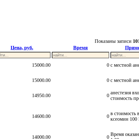
Показаны записи
10
Цена, руб.
Время
Прим
15000.00
0
с местной ан
15000.00
0
с местной ан
анестезия вх
14950.00
0
стоимость п
в стоимость 
14600.00
0
ксеомин 100
Время оказан
14000.00
0