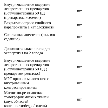
Внутримышечное введение
лекарственных препаратов
шт
(Ботулинотерапия 50 ЕД
(препаратом ксеомин)
Вскрытие острого гнойного
шт
парапроктита 1 кат.сложности
Сочетанная анестезия (вкл. в/в
шт
седацию)
Дополнительная оплата для
шт
экспертизы на 2 города
Внутримышечное введение
лекарственных препаратов
шт
(Ботулинотерапия 50 ЕД (
препаратом релатокс)
МРТ органов малого таза с
внутривенным
шт
контрастированием
Магнитно-резонансная
томография мягких тканей
шт
(двух областей
конечности:бедро/голень)