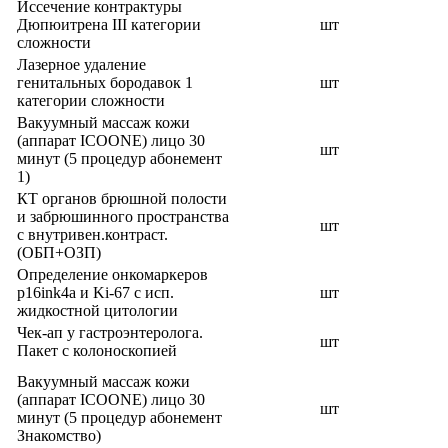
Иссечение контрактуры
Дюпюитрена III категории
шт
сложности
Лазерное удаление
генитальных бородавок 1
шт
категории сложности
Вакуумный массаж кожи
(аппарат ICOONE) лицо 30
шт
минут (5 процедур абонемент
1)
КТ органов брюшной полости
и забрюшинного пространства
шт
с внутривен.контраст.
(ОБП+ОЗП)
Определение онкомаркеров
p16ink4a и Ki-67 с исп.
шт
жидкостной цитологии
Чек-ап у гастроэнтеролога.
шт
Пакет с колоноскопией
Вакуумный массаж кожи
(аппарат ICOONE) лицо 30
шт
минут (5 процедур абонемент
Знакомство)