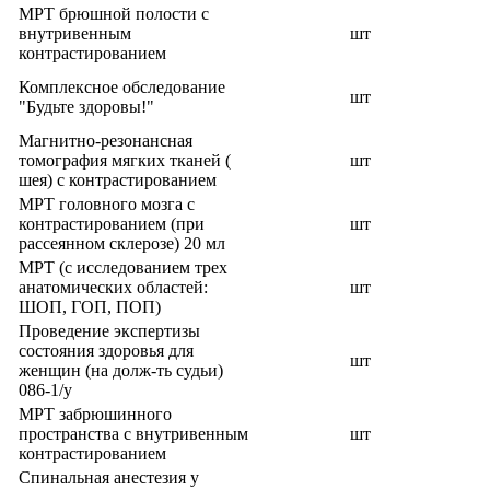
МРТ брюшной полости с
внутривенным
шт
контрастированием
Комплексное обследование
шт
"Будьте здоровы!"
Магнитно-резонансная
томография мягких тканей (
шт
шея) с контрастированием
МРТ головного мозга с
контрастированием (при
шт
рассеянном склерозе) 20 мл
МРТ (с исследованием трех
анатомических областей:
шт
ШОП, ГОП, ПОП)
Проведение экспертизы
состояния здоровья для
шт
женщин (на долж-ть судьи)
086-1/у
МРТ забрюшинного
пространства с внутривенным
шт
контрастированием
Спинальная анестезия у