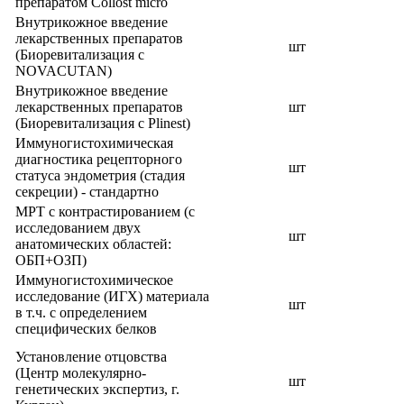
препаратом Collost micro
Внутрикожное введение
лекарственных препаратов
шт
(Биоревитализация с
NOVACUTAN)
Внутрикожное введение
лекарственных препаратов
шт
(Биоревитализация с Plinest)
Иммуногистохимическая
диагностика рецепторного
шт
статуса эндометрия (стадия
секреции) - стандартно
МРТ с контрастированием (с
исследованием двух
шт
анатомических областей:
ОБП+ОЗП)
Иммуногистохимическое
исследование (ИГХ) материала
шт
в т.ч. с определением
специфических белков
Установление отцовства
(Центр молекулярно-
шт
генетических экспертиз, г.