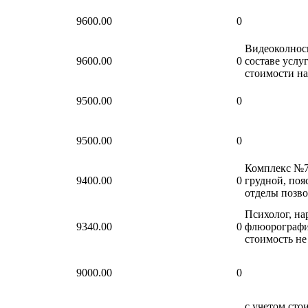
9600.00
0
Видеоколнос
9600.00
0
составе услуг
стоимости на
9500.00
0
9500.00
0
Комплекс №7
9400.00
0
грудной, по
отделы позв
Психолог, на
9340.00
0
флюорографи
стоимость не
9000.00
0
с учетом сто