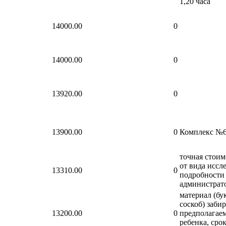
1,20 часа
14000.00
0
14000.00
0
13920.00
0
13900.00
0
Комплекс №
точная стоим
от вида иссл
13310.00
0
подробности 
администрат
материал (б
соскоб) забир
13200.00
0
предполагаем
ребенка, срок