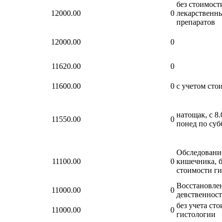
без стоимост
12000.00
0
лекарственн
препаратов
12000.00
0
11620.00
0
11600.00
0
с учетом ст
натощак, с 8.
11550.00
0
понед по суб
Обследовани
11100.00
0
кишечника, б
стоимости г
Восстановле
11000.00
0
девственнос
без учета ст
11000.00
0
гистологии