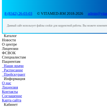
8 (8342) 26-03-03
© VITAMED-RM 2018-2026
admin@vita
Данный сайт использует файлы cookie для корректной работы. Вы можете изменит
Каталог
Новости
О центре
Лицензии
ФСВОК
Специалистам
Пациентам
Наши врачи
Расписание
Прейскурант
Информация
О нас
Лицензия
Контакты
Соглашение
Карта сайта
Кабинет